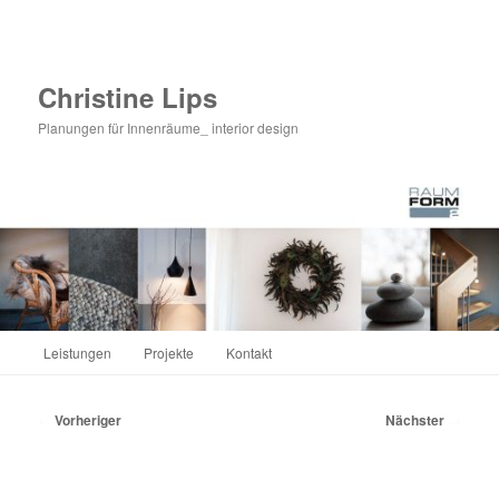
Zum
primären
Inhalt
springen
Christine Lips
Planungen für Innenräume_ interior design
Hauptmenü
Leistungen
Projekte
Kontakt
Beitragsnavigation
←
Vorheriger
Nächster
→