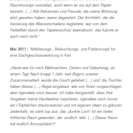
Raumkonzept vorstellen, auch wenn es nur auf dem Papier
besteht. (…) Alle Bekannten und Freunde, die meine Wohnung
jetzt gesehen haben, waren begeistert. Der Architekt, der die
Sanierung des Wasserschadens begleitete, war von dem
Farbeffekt durch den Tapetenschutz beeindruckt. das kannte er
auch noch nicht.“
Mai 2011
| Möblierungs-, Beleuchtungs- und Farbkonzept für
eine Dachgeschosswohnung in Kiel
„Heute war für mich Weihnachten, Ostern und Geburtstag -an
einem Tag! Nach knapp 1 Jahr -seit Beginn unserer
Zusammenarbeit- wurde die Couch geliefert (…) und: die Tischler
haben dieses (…) Regal eingebaut -wie von Ihnen vorgeschlagen,
aber irgendwie noch besser: ich habe festgestellt, dass Ihre
Vorgaben meine Handwerker inspirieren, irgendwie noch immer
ein i-Tüpfelchen draufzusetzen und mit eigenen Ideen zu glänzen.
Jedenfalls: es sieht top aus: das „dunkle Loch“ ist ein heller,
fröhlicher Raum geworden, der -endlich- lebt.
(…) Dieser Raum
hat endlich Atmosphäre!!!!