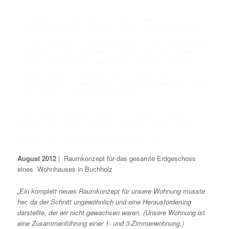
Mittlerweile ist ein Jahr seit der Erstellung des
Einrichtungskonzeptes vergangen und wir haben dieses Schritt
für Schritt umgesetzt. Das klare Konzept mit den übersichtlichen
Unterlagen hat uns überzeugt. Wir haben damit eine Menge Zeit
und auch Kosten gespart. Wir erfreuen uns jeden Tag an den
schönen Farben, an unserem „neuen“ Zuhause. Die
Zusammenarbeit mit Raumform2 war äußerst angenehm. Unsere
Fragen wurden zu jeder Zeit beantwortet.
Gerne nehmen wir diese Unterstützung wieder in Anspruch. Wir
bedanken uns bei dem Team von Raumform2 ganz herzlich für
die tolle Arbeit und wünschen weiterhin viel Erfolg!“
August 2012
| Raumkonzept für das gesamte Erdgeschoss
eines Wohnhauses in Buchholz
„Ein komplett neues Raumkonzept für unsere Wohnung musste
her, da der Schnitt ungewöhnlich und eine Herausforderung
darstellte, der wir nicht gewachsen waren. (Unsere Wohnung ist
eine Zusammenführung einer 1- und 3-Zimmerwohnung.)