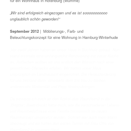
für ein Wohnhaus in Rotenburg (Wümme)
„Wir sind erfolgreich eingezogen und es ist sooooooooooo
unglaublich schön geworden!“
September 2012
| Möblierungs-, Farb- und
Beleuchtungskonzept für eine Wohnung in Hamburg-Winterhude
„Vor zwölf Jahren haben wir unser Haus in Buchholz gebaut. Nun
stand erstmals eine umfangreiche Renovierung mit neuer Küche
an. Außerdem wollten wir uns endlich den Wunsch nach einer
gemütlichen Ofenecke erfüllen. Wir hatten unser Haus
ursprünglich im Landhausstil eingerichtet. Die Herausforderung
für uns bestand darin, einerseits dem Stil treu zu bleiben,
andererseits Modernität und Pepp hineinzubringen.
Da erinnerte ich mich an den Artikel über Raumform2 in der
„Brigitte“. Beeindruckt hatte mich, wie die verschiedenen Lebens-
und Raumbedürfnisse einer Familie harmonisch im neuen
Raumkonzept umgesetzt wurden. Schnell war auch mein Mann
überzeugt und wir hatten den ersten Termin mit Frau Otto von
Raumform2 in unserem Haus.