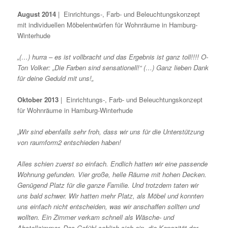
August 2014
| Einrichtungs-, Farb- und Beleuchtungskonzept
mit individuellen Möbelentwürfen für Wohnräume in Hamburg-
Winterhude
„
(…)
hurra – es ist vollbracht und das Ergebnis ist ganz toll!!!! O-
Ton Volker: „Die Farben sind sensationell!“
(…)
Ganz lieben Dank
für deine Geduld mit uns!
„
Oktober 2013
| Einrichtungs-, Farb- und Beleuchtungskonzept
für Wohnräume in Hamburg-Winterhude
„Wir sind ebenfalls sehr froh, dass wir uns für die Unterstützung
von raumform2 entschieden haben!
Alles schien zuerst so einfach. Endlich hatten wir eine passende
Wohnung gefunden. Vier große, helle Räume mit hohen Decken.
Genügend Platz für die ganze Familie. Und trotzdem taten wir
uns bald schwer. Wir hatten mehr Platz, als Möbel und konnten
uns einfach nicht entscheiden, was wir anschaffen sollten und
wollten. Ein Zimmer verkam schnell als Wäsche- und
Abstellzimmer. Das Gefühl schlich sich ein, die Kapazität der