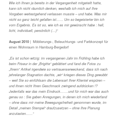
Wie ich Ihnen ja bereits in der Vergangenheit mitgeteilt hatte,
kann ich nicht räumlich denken, weshalb ich mich auf Ihre
Vorgaben weitestgehend verlassen musste – und habe. Was mir
nicht so ganz leicht gefallen ist…… Um so begeisterter bin ich
vom Ergebnis. Es ist so, wie ich es mir gewünscht habe : hell,
licht, individuell, persönlich (…)“
August 2010
| Möblierungs-, Beleuchtungs- und Farbkonzept für
einen Wohnraum in Hamburg-Bergedorf
„Es ist schon witzig: im vergangenen Jahr im Frühling habe ich
beim Friseur in der „Brigitte“ geblättert und fand die Fotos zu
„Ihrem“ Artikel irgendwie so vertrauenserweckend, dass ich nach
jehrelanger Stagnation dachte, „wir“ kriegen dieses Ding gewubbt
– weil Sie so einfühlsam die Lebensart Ihrer Klientel erspüren –
und ihnen nicht Ihren Geschmack zwingend aufdrücken !?
Jedenfalls war das mein Eindruck…….und für mich war das auch
genau so : Sie gaben Anregungen, in denen ich mich wiederfand
– ohne dass mir meine Bewegungsfreiheit genommen wurde, im
Detail „meinen Stempel“ draufzusetzen – ohne Ihre Planung
anzutasten……“