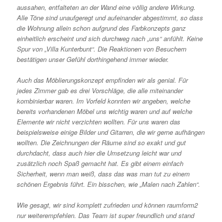
aussahen, entfalteten an der Wand eine völlig andere Wirkung.
Alle Töne sind unaufgeregt und aufeinander abgestimmt, so dass
die Wohnung allein schon aufgrund des Farbkonzepts ganz
einheitlich erscheint und sich durchweg nach „uns“ anfühlt. Keine
Spur von „Villa Kunterbunt“. Die Reaktionen von Besuchern
bestätigen unser Gefühl dorthingehend immer wieder.
Auch das Möblierungskonzept empfinden wir als genial. Für
jedes Zimmer gab es drei Vorschläge, die alle miteinander
kombinierbar waren. Im Vorfeld konnten wir angeben, welche
bereits vorhandenen Möbel uns wichtig waren und auf welche
Elemente wir nicht verzichten wollten. Für uns waren das
beispielsweise einige Bilder und Gitarren, die wir gerne aufhängen
wollten. Die Zeichnungen der Räume sind so exakt und gut
durchdacht, dass auch hier die Umsetzung leicht war und
zusätzlich noch Spaß gemacht hat. Es gibt einem einfach
Sicherheit, wenn man weiß, dass das was man tut zu einem
schönen Ergebnis führt. Ein bisschen, wie „Malen nach Zahlen“.
Wie gesagt, wir sind komplett zufrieden und können raumform2
nur weiterempfehlen. Das Team ist super freundlich und stand