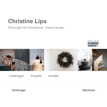
Zum
primären
Inhalt
springen
Christine Lips
Planungen für Innenräume_ interior design
Hauptmenü
Leistungen
Projekte
Kontakt
Beitragsnavigation
←
Vorheriger
Nächster
→